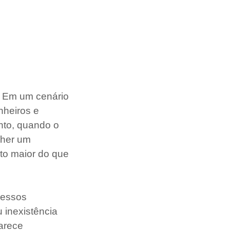
a. Em um cenário
nheiros e
nto, quando o
lher um
to maior do que
cessos
 inexistência
parece