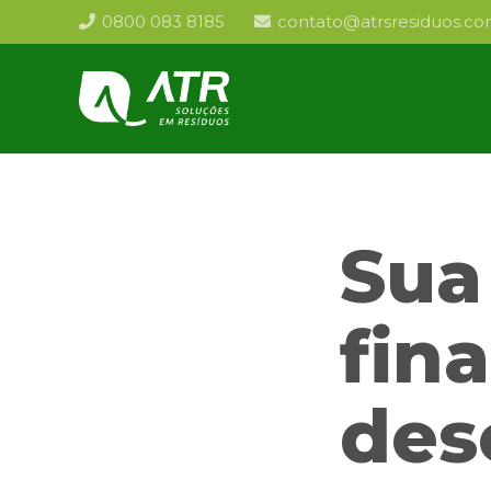
0800 083 8185
contato@atrsresiduos.co
Sua
fin
des