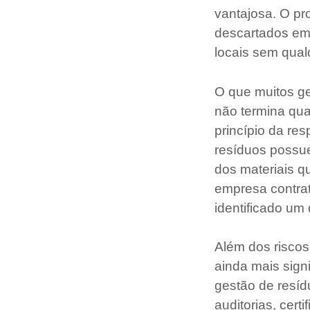
vantajosa. O p
descartados em 
locais sem qual
O que muitos g
não termina qua
princípio da re
resíduos possu
dos materiais q
empresa contra
identificado um 
Além dos riscos
ainda mais sign
gestão de resíd
auditorias, cer