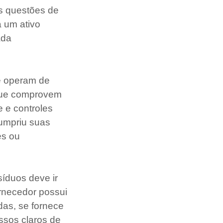
s questões de
 um ativo
ada
e operam de
 que comprovem
 e controles
umpriu suas
es ou
síduos deve ir
ornecedor possui
das, se fornece
ssos claros de