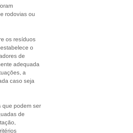
foram
de rodovias ou
e os resíduos
 estabelece o
radores de
lmente adequada
tuações, a
ada caso seja
is que podem ser
equadas de
itação,
itérios