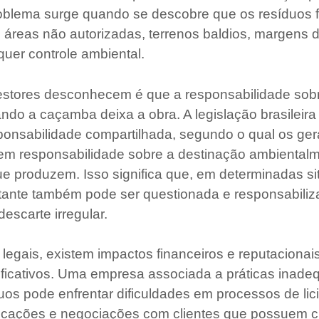
roblema surge quando se descobre que os resíduos 
áreas não autorizadas, terrenos baldios, margens 
quer controle ambiental.
estores desconhecem é que a responsabilidade sobr
ndo a caçamba deixa a obra. A legislação brasileira
sponsabilidade compartilhada, segundo o qual os ge
em responsabilidade sobre a destinação ambienta
ue produzem. Isso significa que, em determinadas si
tante também pode ser questionada e responsabiliz
descarte irregular.
 legais, existem impactos financeiros e reputaciona
ificativos. Uma empresa associada a práticas inad
uos pode enfrentar dificuldades em processos de lic
tificações e negociações com clientes que possuem cr