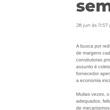
sem
28 jun às 11:5
A busca por red
de margens cada
construtoras pr
assunto é colet
fornecedor apen
a economia inic
Muitas vezes, o
adequados, falta
de mecanismos d