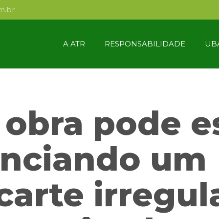
m.br
A ATR
RESPONSABILIDADE
UB
 obra pode e
anciando um
carte irregul