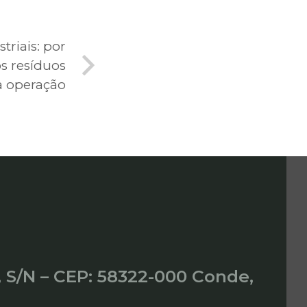
triais: por
os resíduos
 a operação
, S/N – CEP: 58322-000 Conde,