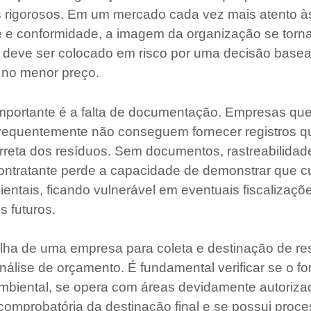
s rigorosos. Em um mercado cada vez mais atento à
e e conformidade, a imagem da organização se torna
o deve ser colocado em risco por uma decisão base
 no menor preço.
importante é a falta de documentação. Empresas qu
r frequentemente não conseguem fornecer registros
rreta dos resíduos. Sem documentos, rastreabilidade
ontratante perde a capacidade de demonstrar que c
entais, ficando vulnerável em eventuais fiscalizaçõ
 futuros.
olha de uma empresa para coleta e destinação de re
nálise de orçamento. É fundamental verificar se o f
mbiental, se opera com áreas devidamente autoriza
mprobatória da destinação final e se possui proce