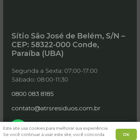
Sítio São José de Belém, S/N –
CEP: 58322-000 Conde,
Paraíba (UBA)
Segunda a Sexta: 07:00-17:00
Sábado: 08:00-11:30
0800 083 8185
contato@atrsresiduos.com.br
Este site usa cookies para melhorar sua experiência.
LinkedIn
Instagram
OK
Se você continuar a usar este site, você concorda