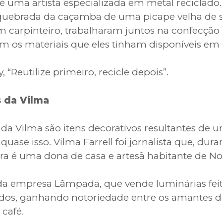
é uma artista especializada em metal reciclado.
 quebrada da caçamba de uma picape velha de se
m carpinteiro, trabalharam juntos na confecçã
m os materiais que eles tinham disponíveis em 
“Reutilize primeiro, recicle depois”.
s da Vilma
da Vilma são itens decorativos resultantes de
uase isso. Vilma Farrell foi jornalista que, dura
ora é uma dona de casa e artesã habitante de No
da empresa Lâmpada, que vende luminárias feita
ados, ganhando notoriedade entre os amantes d
café.