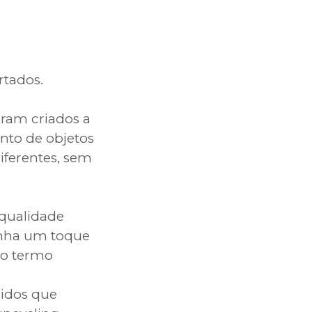
rtados.
oram criados a
ento de objetos
iferentes, sem
qualidade
ganha um toque
do termo
zidos que