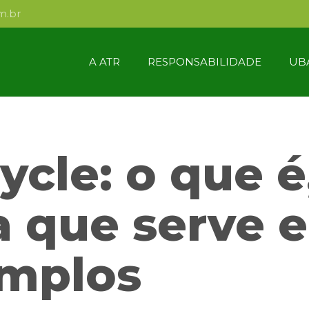
m.br
A ATR
RESPONSABILIDADE
UB
ycle: o que é
a que serve e
mplos