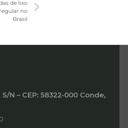
das de lixo
regular no
Brasil
, S/N – CEP: 58322-000 Conde,
00