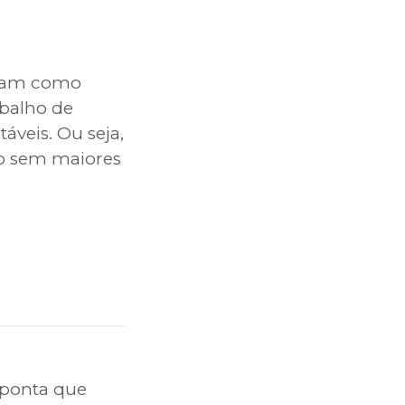
lizam como
abalho de
áveis. Ou seja,
to sem maiores
ponta que