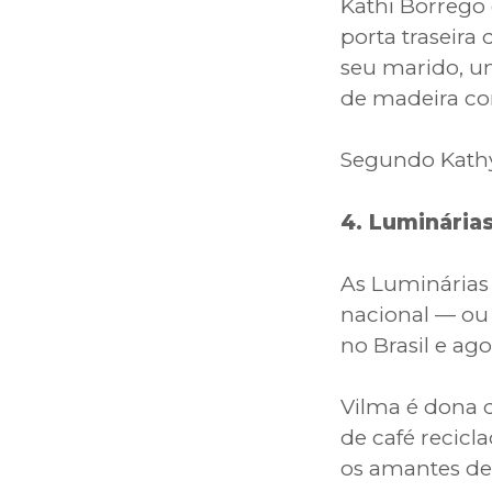
Kathi Borrego 
porta traseira
seu marido, u
de madeira co
Segundo Kathy, 
4. Luminária
As Luminárias 
nacional — ou q
no Brasil e ag
Vilma é dona 
de café recicl
os amantes de 