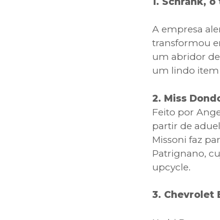
1. Schränk, o
A empresa alem
transformou e
um abridor de l
um lindo item 
2. Miss Dond
Feito por Ang
partir de adue
Missoni faz pa
Patrignano, cu
upcycle.
3. Chevrolet