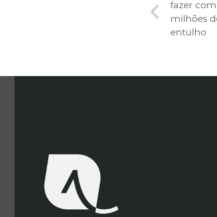
fazer com
milhões d
entulho