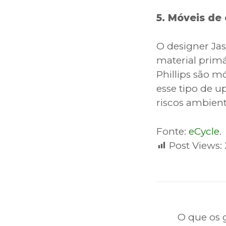
5. Móveis de
O designer Jas
material primá
Phillips são m
esse tipo de 
riscos ambien
Fonte:
eCycle
.
Post Views:
O que os