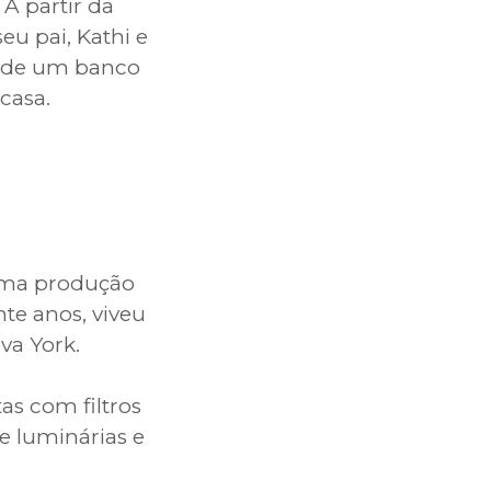
 A partir da
u pai, Kathi e
o de um banco
casa.
 uma produção
nte anos, viveu
va York.
s com filtros
e luminárias e