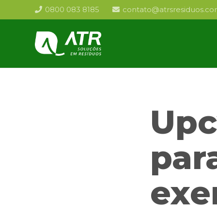
0800 083 8185
contato@atrsresiduos.co
Upc
par
exe