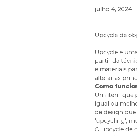
julho 4, 2024
Upcycle de obj
Upcycle é uma 
partir da técn
e materiais pa
alterar as prin
Como funcion
Um item que p
igual ou melho
de design que 
‘upcycling‘, m
O upcycle de 