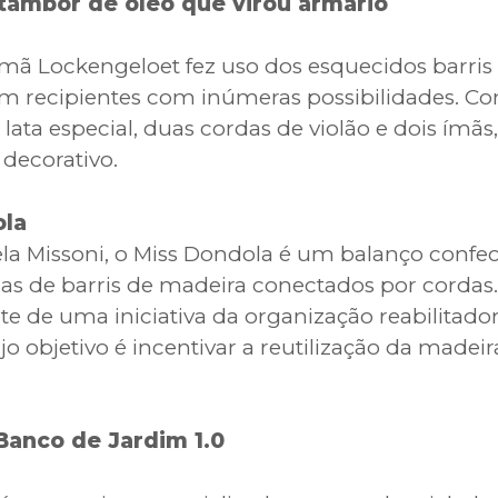
 tambor de óleo que virou armário
ã Lockengeloet fez uso dos esquecidos barris 
m recipientes com inúmeras possibilidades. Co
ata especial, duas cordas de violão e dois ímãs, 
decorativo.
ola
ela Missoni, o Miss Dondola é um balanço confe
las de barris de madeira conectados por cordas.
rte de uma iniciativa da organização reabilitado
jo objetivo é incentivar a reutilização da madeir
 Banco de Jardim 1.0