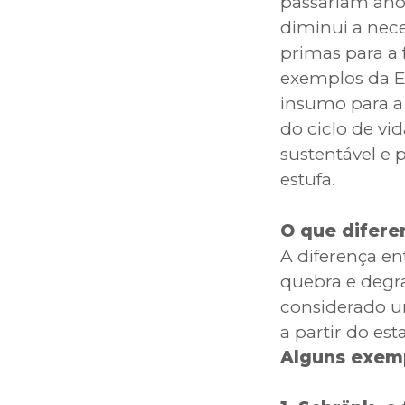
passariam anos
diminui a nec
primas para a
exemplos da E
insumo para a
do ciclo de vi
sustentável e
estufa.
O que difere
A diferença e
quebra e degra
considerado um 
a partir do es
Alguns exemp