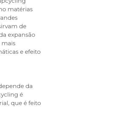
upcycling
mo matérias
randes
sirvam de
 da expansão
e mais
ticas e efeito
 depende da
ycling é
al, que é feito