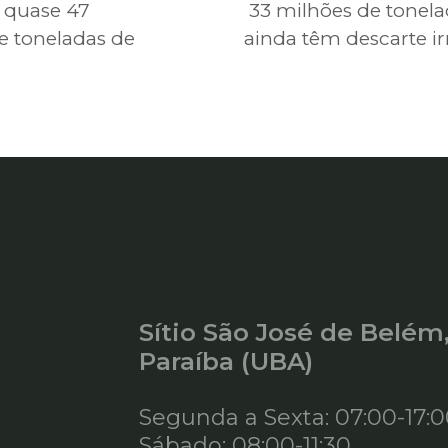
 quase 47
33 milhões de tonela
e toneladas de
ainda têm descarte ir
Sítio São José de Belém
Paraíba (UBA)
Segunda a Sexta: 07:00-17:
Sábado: 08:00-11:30