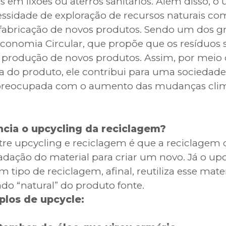
 em lixões ou aterros sanitários. Além disso, o 
essidade de exploração de recursos naturais co
 fabricação de novos produtos. Sendo um dos g
conomia Circular, que propõe que os resíduos 
 produção de novos produtos. Assim, por meio
da do produto, ele contribui para uma sociedad
 preocupada com o aumento das mudanças climá
ncia o upcycling da reciclagem?
ntre upcycling e reciclagem é que a reciclagem
dação do material para criar um novo. Já o upc
tipo de reciclagem, afinal, reutiliza esse materi
tado “natural” do produto fonte.
los de upcycle: